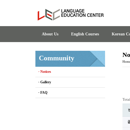
About Us
English Courses
Korean Co
No
Community
Hom
· Notices
· Gallery
· FAQ
Tota