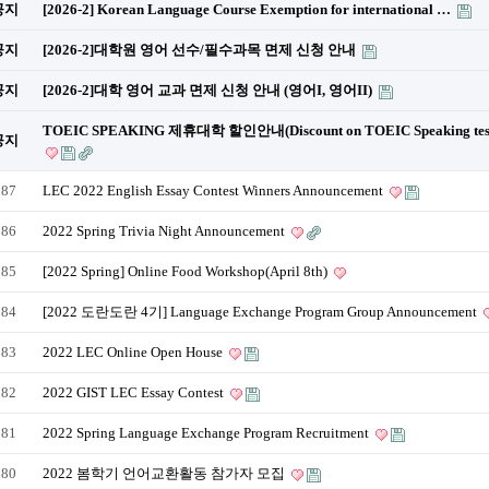
공지
[2026-2] Korean Language Course Exemption for international …
공지
[2026-2]대학원 영어 선수/필수과목 면제 신청 안내
공지
[2026-2]대학 영어 교과 면제 신청 안내 (영어I, 영어II)
TOEIC SPEAKING 제휴대학 할인안내(Discount on TOEIC Speaking tes
공지
287
LEC 2022 English Essay Contest Winners Announcement
286
2022 Spring Trivia Night Announcement
285
[2022 Spring] Online Food Workshop(April 8th)
284
[2022 도란도란 4기] Language Exchange Program Group Announcement
283
2022 LEC Online Open House
282
2022 GIST LEC Essay Contest
281
2022 Spring Language Exchange Program Recruitment
280
2022 봄학기 언어교환활동 참가자 모집