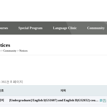
urses
Special Program
Language Clinic
Community
tices
e
>
Community
>
Notices
8 페이지
l 392건
번호
제목
공지
[Undergraduate] English I(GS1607) and English II(GS2652) cou…