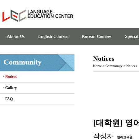
About Us
English Courses
Korean Courses
Specia
Notices
Community
Home
>
Community
>
Notices
· Notices
· Gallery
· FAQ
[대학원] 영
작성자
언어교육원