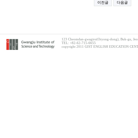
이전글
다음글
123 Cheomdan-gwagiro(Oryong-dong), Buk-gu, Jeon
TEL: +82-62-715-6655
copyright 2011 GIST ENGLISH EDUCATION CENTER.