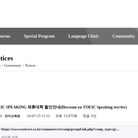
urses
Special Program
Language Clinic
Community
tices
e
>
Community
>
Notices
IC SPEAKING 제휴대학 할인안내(Discount on TOEIC Speaking test fee)
자
24-07-25 11:12
조회
13,975회
댓글
0건
언어교육원
https://www.toeicswt.co.kr/common/cert/comp/groupLink.php?comp_type=gi…
6555회 연결