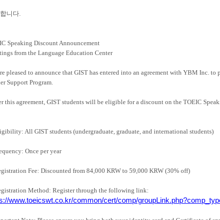
합니다.
C Speaking Discount Announcement
tings from the Language Education Center
re pleased to announce that GIST has entered into an agreement with YBM Inc. to pro
er Support Program.
r this agreement, GIST students will be eligible for a discount on the TOEIC Speakin
ligibility: All GIST students (undergraduate, graduate, and international students)
requency: Once per year
egistration Fee: Discounted from 84,000 KRW to 59,000 KRW (30% off)
egistration Method: Register through the following link:
ps://www.toeicswt.co.kr/common/cert/comp/groupLink.php?comp_typ