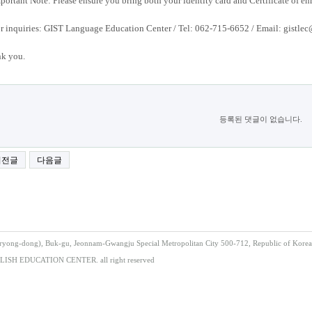
mportant Note: Please ensure you bring both your identity card and Certificate of en
or inquiries: GIST Language Education Center / Tel: 062-715-6652 / Email: gistlec
k you.
등록된 댓글이 없습니다.
이전글
다음글
ong-dong), Buk-gu, Jeonnam-Gwangju Special Metropolitan City 500-712, Republic of Korea
LISH EDUCATION CENTER. all right reserved