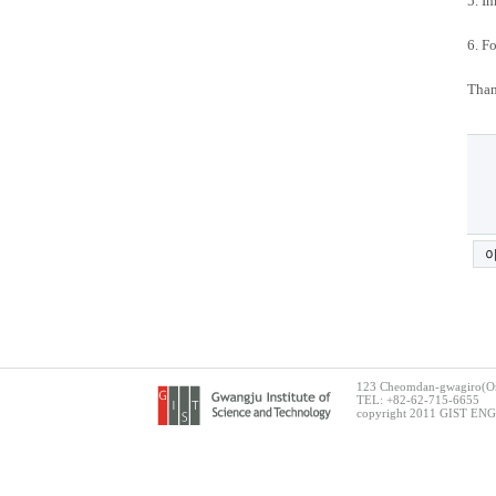
5. I
6. F
Than
123 Cheomdan-gwagiro(Ory
TEL: +82-62-715-6655
copyright 2011 GIST ENG