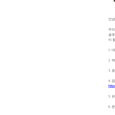
안녕
우리
글로
이 
1.
2. 
3. 
4.
htt
5.
6. 