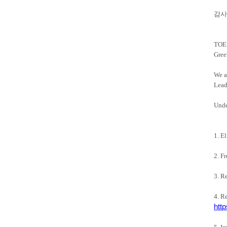
감사
TOEI
Gree
We a
Lead
Unde
1. E
2. F
3. R
4. R
htt