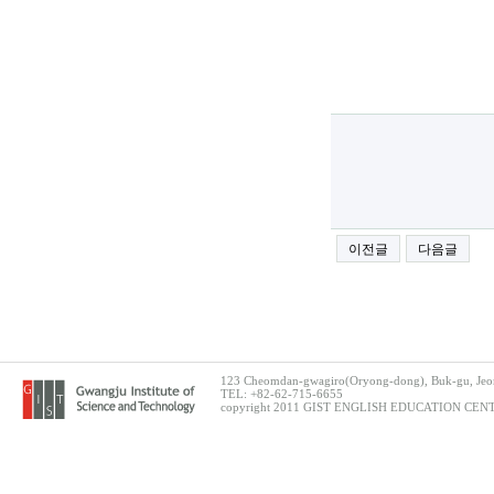
이전글
다음글
123 Cheomdan-gwagiro(Oryong-dong), Buk-gu, Jeon
TEL: +82-62-715-6655
copyright 2011 GIST ENGLISH EDUCATION CENTER.