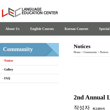
About Us
English Courses
Korean Courses
Specia
Notices
Community
Home
>
Community
>
Notices
· Notices
· Gallery
· FAQ
2nd Annual L
작성자
최고관리자