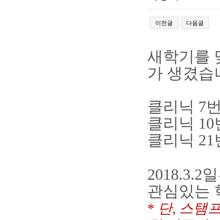
이전글
다음글
새학기를 
가 생겼습
클리닉 7번
클리닉 10
클리닉 21
2018.3.
관심있는 
*
단, 스탬