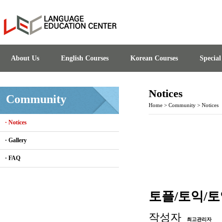
About Us
English Courses
Korean Courses
Specia
Notices
Community
Home
>
Community
>
Notices
· Notices
· Gallery
· FAQ
토플/토익/토익스
작성자
최고관리자