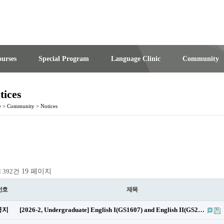
urses
Special Program
Language Clinic
Community
tices
e
>
Community
>
Notices
19 페이지
l 392건
번호
제목
공지
[2026-2, Undergraduate] English I(GS1607) and English II(GS2…