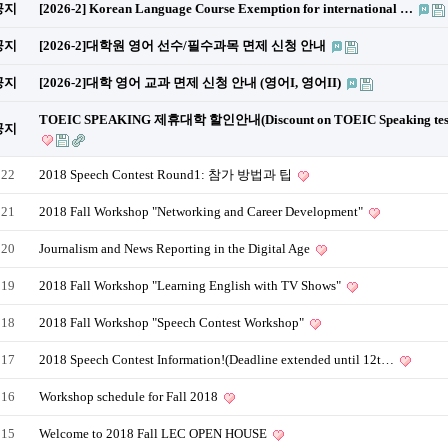
공지
[2026-2] Korean Language Course Exemption for international …
공지
[2026-2]대학원 영어 선수/필수과목 면제 신청 안내
공지
[2026-2]대학 영어 교과 면제 신청 안내 (영어I, 영어II)
TOEIC SPEAKING 제휴대학 할인안내(Discount on TOEIC Speaking tes
공지
122
2018 Speech Contest Round1: 참가 방법과 팁
121
2018 Fall Workshop "Networking and Career Development"
120
Journalism and News Reporting in the Digital Age
119
2018 Fall Workshop "Learning English with TV Shows"
118
2018 Fall Workshop "Speech Contest Workshop"
117
2018 Speech Contest Information!(Deadline extended until 12t…
116
Workshop schedule for Fall 2018
115
Welcome to 2018 Fall LEC OPEN HOUSE