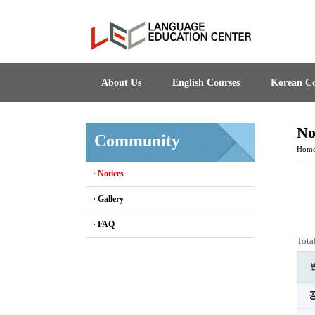
About Us
English Courses
Korean Co
No
Community
Hom
· Notices
· Gallery
· FAQ
Tota