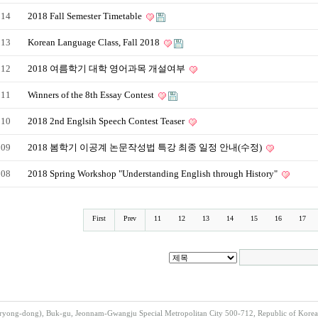
114
2018 Fall Semester Timetable
113
Korean Language Class, Fall 2018
112
2018 여름학기 대학 영어과목 개설여부
111
Winners of the 8th Essay Contest
110
2018 2nd Englsih Speech Contest Teaser
109
2018 봄학기 이공계 논문작성법 특강 최종 일정 안내(수정)
108
2018 Spring Workshop "Understanding English through History"
First
Prev
11
12
13
14
15
16
17
ong-dong), Buk-gu, Jeonnam-Gwangju Special Metropolitan City 500-712, Republic of Korea